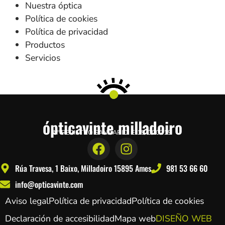
Nuestra óptica
Política de cookies
Política de privacidad
Productos
Servicios
ópticavinte milladoiro
Nº REGISTRO SANITARIO: E-15-000219
Rúa Travesa, 1 Baixo, Milladoiro 15895 Ames
981 53 66 60
info@opticavinte.com
Aviso legal
Política de privacidad
Política de cookies
Declaración de accesibilidad
Mapa web
DISEÑO WEB