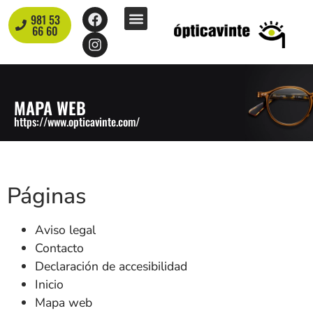
contenido
981 53
Nuestra óptica
66 60
MAPA WEB
https://www.opticavinte.com/
Páginas
Aviso legal
Contacto
Declaración de accesibilidad
Inicio
Mapa web