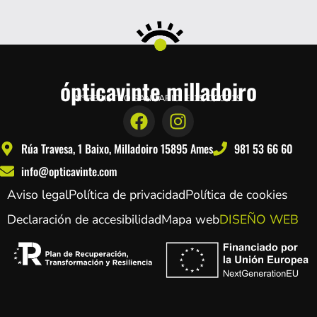
ópticavinte milladoiro
Nº REGISTRO SANITARIO: E-15-000219
Rúa Travesa, 1 Baixo, Milladoiro 15895 Ames
981 53 66 60
info@opticavinte.com
Aviso legal
Política de privacidad
Política de cookies
Declaración de accesibilidad
Mapa web
DISEÑO WEB